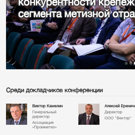
конкурентности крепеж
сегмента метизной отр
Среди докладчиков конференции
Виктор Камелин
Алексей Еренич
Генеральный
Директор
директор
ООО "Вектор"
Ассоциация
«Промметиз»