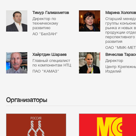
Тимур Галиахметов
Марина Холопов
Директор по
Старший менед
техническому
группы конъюн
развитию
рынка и новых 
продукции отде
АО "БелЗАН"
перспективного
развития
ОАО "ММК-МЕТ
Хайртдин Шараев
Вячеслав Тарас
Главный специалист
Директор
по компонентам НТЦ
Центр Крепежн
ПАО "КАМАЗ"
Изделий
Организаторы